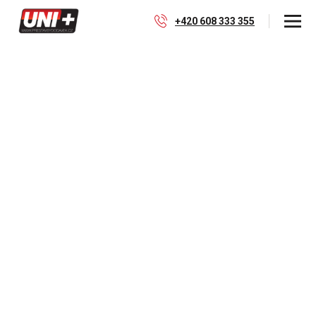
+420 608 333 355
Fiat Ducato L3H2 UNI+S |
hobby motocross
závody
Přestavba Fiat Ducato - zázemí pro hobby
motocross závody. Instalace karavanových
doplňků, elektroinstalace. Integrované sklopné patro
pro možnost přespání, či vytvoření pracovní plochy.