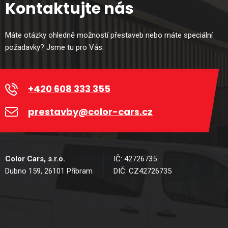
Kontaktujte nás
Máte otázky ohledně možností přestaveb nebo máte speciální
požadavky? Jsme tu pro Vás.
+420 608 333 355
prestavby@color-cars.cz
Color Cars, s.r.o.
IČ: 42726735
Dubno 159, 26101 Příbram
DIČ: CZ42726735