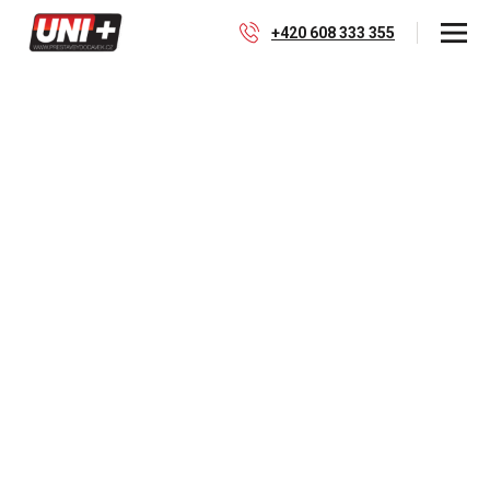
+420 608 333 355
Peugeot Boxer
X250/X290
Koncern Stellantis již nenabízí dodávky se šesti
místy přímo z výroby. My však dokážeme Váš
Peugeot Boxer přestavět a doplnit o druhou řadu
sedadel. Výsledkem je crewvan s kapacitou 6 až 7
míst, který kombinuje přepravu osob i nákladu a
nabízí flexibilitu, kterou tovární řešení nenabízí.