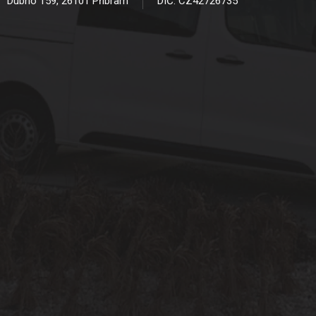
Dubno 159, 26101 Příbram
DIČ: CZ42726735