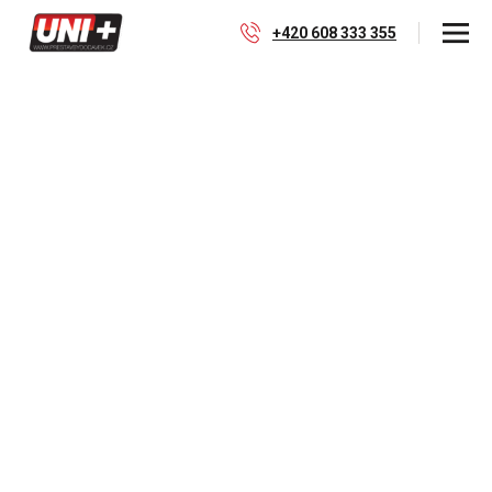
+420 608 333 355
Prosklívání a prodej
oken
Naše společnost v rámci přestaveb montuje a
prodává boční skla dodávkových vozidel.