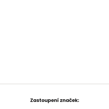
Sprinter W907/W910
Přestavby Mercedes-Benz Sprinter W907/W910 na crewvan s
homologovanou druhou řadou sedadel pro rozšíření
obsaditelnosti. Ideální řešení pro kombinovanou přepravu osob i
nákladu.
Zobrazit více informací
Zastoupení značek: