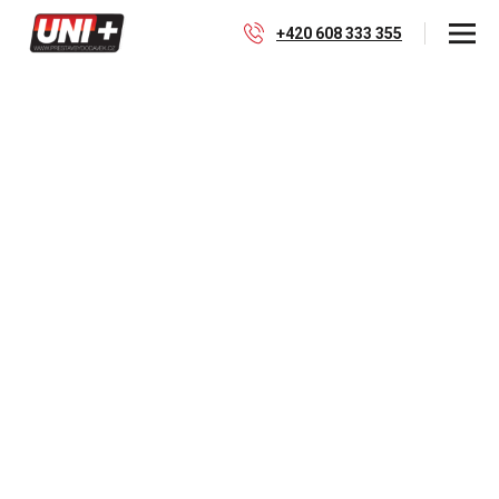
+420 608 333 355
Zvýšení obsaditelnosti
Přestavby užitkových vozů Mercedes-Benz –
nabízíme profesionální řešení pro rozšíření
obsaditelnosti a montáž dodatečných sedadel.
Specializujeme se na přestavby typu Crew Cab,
známé jako Mixto pro modely Sprinter a Vito které
kombinují nákladový prostor s komfortní přepravou
posádky. Naše úpravy splňují požadavky
homologace a jsou ověřené v praxi.