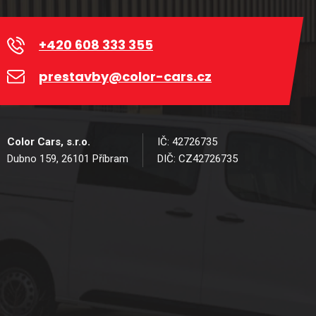
+420 608 333 355
prestavby@color-cars.cz
Color Cars, s.r.o.
IČ: 42726735
Dubno 159, 26101 Příbram
DIČ: CZ42726735