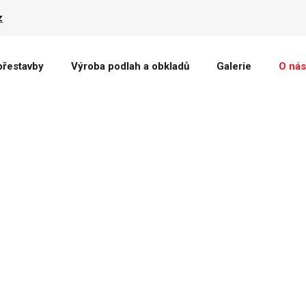
z
přestavby
Výroba podlah a obkladů
Galerie
O nás
s r.o.
, jako rodinný
ji se do