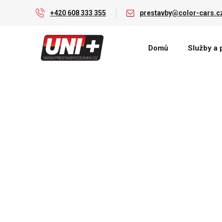
+420 608 333 355
prestavby@color-cars.c
Domů
Služby a 
COLOR CARS, spol. 
Firma COLOR CARS, spol. s r. o. byla založena v roce 1991
podnik se zaměřím na prodej a servis vozů Citroën, pozdě
portfolia zařadily přestavby užitkových vozidel.