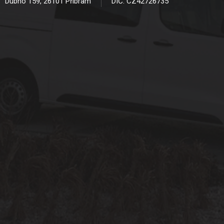
Dubno 159, 26101 Příbram
DIČ: CZ42726735