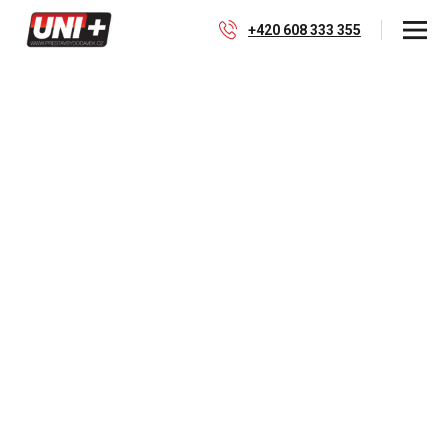
+420 608 333 355
Opel Movano UNI+S |
montáž karavanového
okna WT11 500x500
Montáž výklopného karavanového okna se
zakřivením WT11 500x500, (hrubá montáž bez
příslušenství, rámeček s příslušenstvím je součástí
balení)